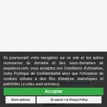
En poursuivant votre navigation sur ce site et les autres
ressources du domaine et des sous-domaines de
pepadocs.com, vous acceptez nos Conditions dʼutilisation,
notre Politique de Confidentialité ainsi que l’utilisation de
Tous droits réservés - Version 1 - 2017-2026.
cookies utilisés à des fins dʼanalyse, statistiques et
Cette plateforme a été créée sur
pepadocs.com
publicités (si elles sont activées)
Conditions générales
Accepter
Conditions dʹutilisation: version 1
Politique de confidentialité: version 1
More options
En savoir + & Privacy Policy